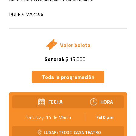
PULEP: MAZ496
Valor boleta
General:
$ 15.000
Toda la programación
FECHA
HORA
Saturday, 14 de March
7:30 pm
LUGAR: TECOC, CASA TEATRO