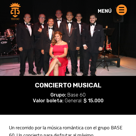
MENÚ
CONCIERTO MUSICAL
Grupo:
Base 60
Valor boleta:
General:
$ 15.000
Un recorrido por la música romántica con el grupo BASE
60. Un concierto para disfrutar al máximo