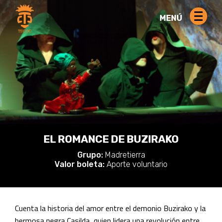
MENÚ
EL ROMANCE DE BUZIRAKO
Grupo:
Madretierra
Valor boleta:
Aporte voluntario
Cuenta la historia del amor entre el demonio Buzirako y la
hermosa negra Casilda, quien lidera una revolución entre