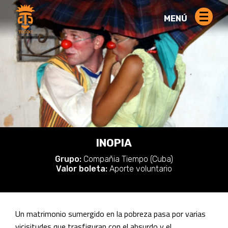
MENÚ
INOPIA
Grupo:
Compañia Tiempo (Cuba)
Valor boleta:
Aporte voluntario
Un matrimonio sumergido en la pobreza pasa por varias
vicisitudes que trasfiguran con el absurdo y el