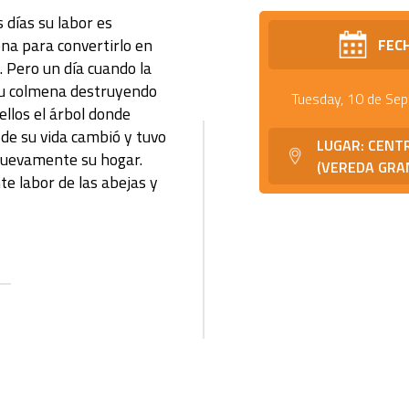
 días su labor es
mena para convertirlo en
FEC
. Pero un día cuando la
 su colmena destruyendo
Tuesday, 10 de Se
ellos el árbol donde
de su vida cambió y tuvo
LUGAR: CENT
nuevamente su hogar.
(VEREDA GRAN
te labor de las abejas y